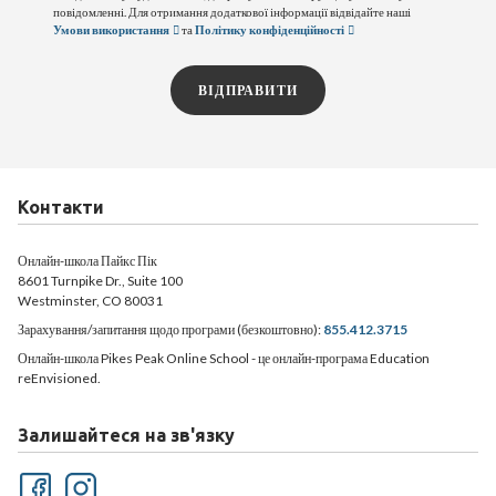
повідомленні. Для отримання додаткової інформації відвідайте наші
Умови використання
та
Політику конфіденційності
ВІДПРАВИТИ
Контакти
Онлайн-школа Пайкс Пік
8601 Turnpike Dr., Suite 100
Westminster, CO 80031
Зарахування/запитання щодо програми (безкоштовно):
855.412.3715
Онлайн-школа Pikes Peak Online School - це онлайн-програма Education
reEnvisioned.
Залишайтеся на зв'язку