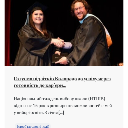
Готуємо підлітків Колорадо до успіху через
готовність до кар'єри...
Національний тиждень вибору школи (НТШВ)
відзначає 15 років розширення можливостей сімей
у виборі освіти. З січня [...]
Історії та головні події