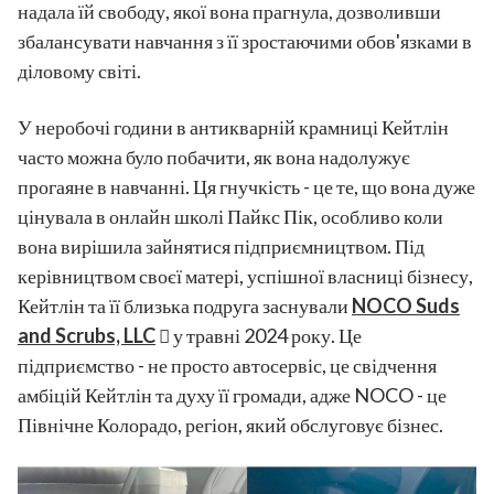
надала їй свободу, якої вона прагнула, дозволивши
збалансувати навчання з її зростаючими обов'язками в
діловому світі.
У неробочі години в антикварній крамниці Кейтлін
часто можна було побачити, як вона надолужує
прогаяне в навчанні. Ця гнучкість - це те, що вона дуже
цінувала в онлайн школі Пайкс Пік, особливо коли
вона вирішила зайнятися підприємництвом. Під
керівництвом своєї матері, успішної власниці бізнесу,
Кейтлін та її близька подруга заснували
NOCO Suds
and Scrubs, LLC
у травні 2024 року. Це
підприємство - не просто автосервіс, це свідчення
амбіцій Кейтлін та духу її громади, адже NOCO - це
Північне Колорадо, регіон, який обслуговує бізнес.