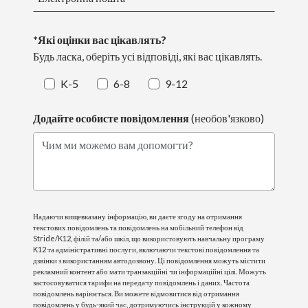
*Які оцінки вас цікавлять?
Будь ласка, оберіть усі відповіді, які вас цікавлять.
K-5
6-8
9-12
Додайте особисте повідомлення
(необов'язково)
Чим ми можемо вам допомогти?
Надаючи вищевказану інформацію, ви даєте згоду на отримання
текстових повідомлень та повідомлень на мобільний телефон від
Stride/K12, філій та/або шкіл, що використовують навчальну програму
K12 та адміністративні послуги, включаючи текстові повідомлення та
дзвінки з використанням автодозвону. Ці повідомлення можуть містити
рекламний контент або мати транзакційні чи інформаційні цілі. Можуть
застосовуватися тарифи на передачу повідомлень і даних. Частота
повідомлень варіюється. Ви можете відмовитися від отримання
повідомлень у будь-який час, дотримуючись інструкцій у кожному