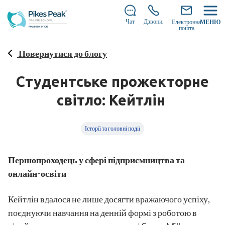
Ще є вільні місця для вступу до нас на 2026–2027
навчальний рік!
Дізнайтеся, як вступити.
Чат
Дзвони.
Електронна
МЕНЮ
пошта
Повернутися до блогу
Студентське прожекторне
світло: Кейтлін
Історії та головні події
Першопроходець у сфері підприємництва та
онлайн-освіти
Кейтлін вдалося не лише досягти вражаючого успіху,
поєднуючи навчання на денній формі з роботою в