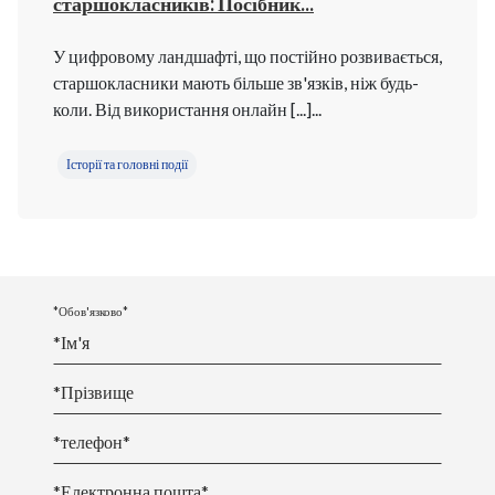
старшокласників: Посібник...
У цифровому ландшафті, що постійно розвивається,
старшокласники мають більше зв'язків, ніж будь-
коли. Від використання онлайн [...]...
Історії та головні події
*Обов'язково*
*
Ім
'я
*
Прізвище
*телефон*
*Електронна пошта*