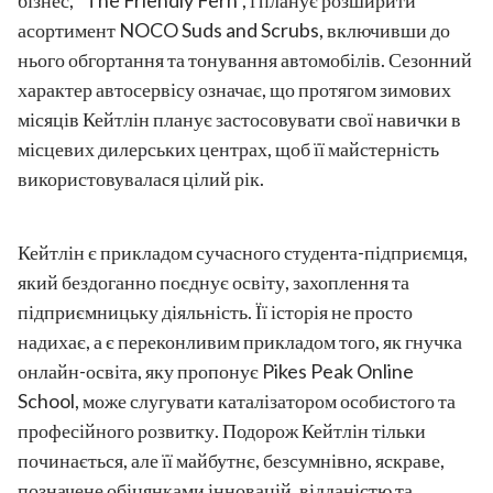
бізнес, "The Friendly Fern", і планує розширити
асортимент NOCO Suds and Scrubs, включивши до
нього обгортання та тонування автомобілів. Сезонний
характер автосервісу означає, що протягом зимових
місяців Кейтлін планує застосовувати свої навички в
місцевих дилерських центрах, щоб її майстерність
використовувалася цілий рік.
Кейтлін є прикладом сучасного студента-підприємця,
який бездоганно поєднує освіту, захоплення та
підприємницьку діяльність. Її історія не просто
надихає, а є переконливим прикладом того, як гнучка
онлайн-освіта, яку пропонує Pikes Peak Online
School, може слугувати каталізатором особистого та
професійного розвитку. Подорож Кейтлін тільки
починається, але її майбутнє, безсумнівно, яскраве,
позначене обіцянками інновацій, відданістю та