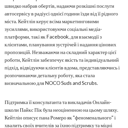
швидко набрав обертів, надаючи розкішні послуги
автосервісу в радіусі однієї години їзди від її рідного
міста. Кейтлін керує всіма маркетинговими
зусиллями, використовуючи соціальні медіа-
платформи, такі як Facebook, для взаємодії з
клієнтами, планування зустрічей і надання цінових
пропозицій. Незважаючи на складний характер цієї
роботи, Кейтлін забезпечує якість та індивідуальний
підхід, відвідуючи клієнтів вдома, представляючись і
розпочинаючи детальну роботу, яка стала
визначальною для NOCO Suds and Scrubs.
Підтримка її консультанта та викладачів Онлайн-
школи Пайкс Пік була неоціненною на цьому шляху.
Кейтлін описує пана Ромеро як "феноменального" і
хвалить своїх вчителів за їхню підтримку та міцні