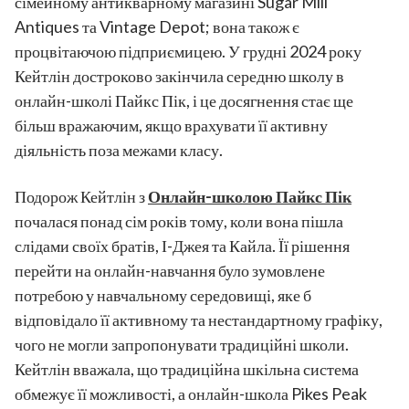
сімейному антикварному магазині Sugar Mill
Antiques та Vintage Depot; вона також є
процвітаючою підприємицею. У грудні 2024 року
Кейтлін достроково закінчила середню школу в
онлайн-школі Пайкс Пік, і це досягнення стає ще
більш вражаючим, якщо врахувати її активну
діяльність поза межами класу.
Подорож Кейтлін з
Онлайн-школою Пайкс Пік
почалася понад сім років тому, коли вона пішла
слідами своїх братів, І-Джея та Кайла. Її рішення
перейти на онлайн-навчання було зумовлене
потребою у навчальному середовищі, яке б
відповідало її активному та нестандартному графіку,
чого не могли запропонувати традиційні школи.
Кейтлін вважала, що традиційна шкільна система
обмежує її можливості, а онлайн-школа Pikes Peak