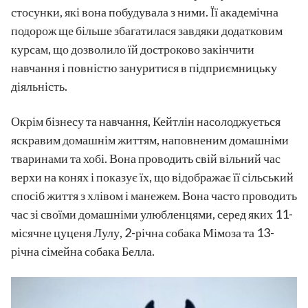
стосунки, які вона побудувала з ними. Її академічна
подорож ще більше збагатилася завдяки додатковим
курсам, що дозволило їй достроково закінчити
навчання і повністю зануритися в підприємницьку
діяльність.
Окрім бізнесу та навчання, Кейтлін насолоджується
яскравим домашнім життям, наповненим домашніми
тваринами та хобі. Вона проводить свій вільний час
верхи на конях і показує їх, що відображає її сільський
спосіб життя з хлівом і манежем. Вона часто проводить
час зі своїми домашніми улюбленцями, серед яких 11-
місячне цуценя Лулу, 2-річна собака Мімоза та 13-
річна сімейна собака Белла.